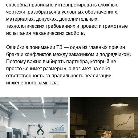
способна правильно интерпретировать сложные
чертежи, разобраться в условных обозначениях,
материалах, допусках, дополнительных
технологических требованиях и провести грамотные
испытания механических свойств.
Ошибки в понимании ТЗ — одна из главных причин
брака и конфликтов между заказчиком и подрядчиком.
Поэтому важно выбирать партнёра, который не
просто «снимет размеры», а возьмёт на себя
ответственность за правильность реализации
Металлообработка в Москве и МО
инженерного замысла.
любой сложности
Время работы офиса:
с 09:00 до 18:00
Время работы производства:
круглосуточно