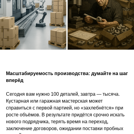
Контакты
Московская область, г. Красногорск ул.
Речная д.8 (территория Красногорского
механического завода им. Зверева)
Склад: г. Красногорск, Оптический
проезд д. 2 КМЗ им. С. А. Зверева.
Телефон:
+7 (495) 023-59-23
Электронная почта: zakaz@intmeh.ru
Масштабируемость производства: думайте на шаг
вперёд
Сегодня вам нужно 100 деталей, завтра — тысяча.
Металлообработка
Кустарная или гаражная мастерская может
справиться с первой партией, но «захлебнётся» при
Изготовление деталей
О компании
росте объёмов. В результате придётся срочно искать
Токарные работы
Контакты
нового подрядчика, терять время на переход,
заключение договоров, ожидании поставки пробных
Все услуги
Вакансии