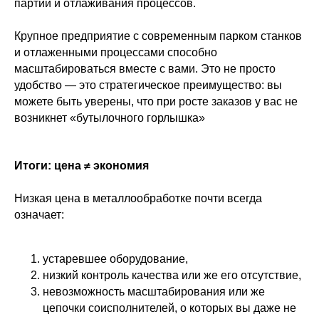
партий и отлаживания процессов.
Изделия
Крупное предприятие с современным парком станков
Политика конфиденциальности
и отлаженными процессами способно
масштабироваться вместе с вами. Это не просто
Согласие на обработку персональных
удобство — это стратегическое преимущество: вы
данных
можете быть уверены, что при росте заказов у вас не
Пользовательское соглашение
возникнет «бутылочного горлышка»
ООО "ИНТМЕХ"
ИНН 9 718 163 745
Итоги: цена ≠ экономия
Низкая цена в металлообработке почти всегда
означает:
устаревшее оборудование,
низкий контроль качества или же его отсутствие,
невозможность масштабирования или же
цепочки соисполнителей, о которых вы даже не