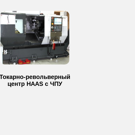
Время работы офиса:
с 09:00 до 18:00
Время работы производства:
круглосуточно
Контакты
Московская область, г. Красногорск ул.
Речная д.8 (территория Красногорского
механического завода им. Зверева)
Токарно-револьверный
Склад: г. Красногорск, Оптический
центр HAAS с ЧПУ
проезд д. 2 КМЗ им. С. А. Зверева.
Телефон:
+7 (495) 023-59-23
Электронная почта: zakaz@intmeh.ru