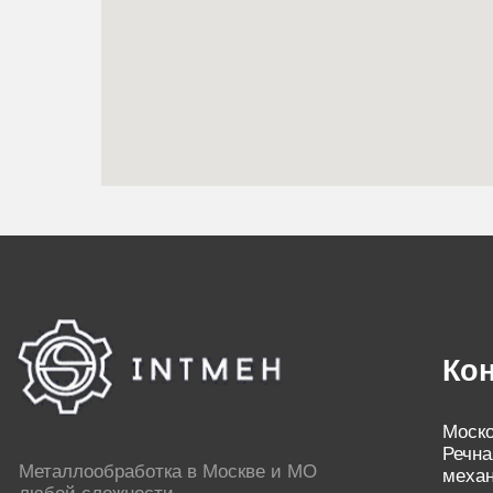
Контак
Московская о
Речная д.8 
Металлообработка в Москве и МО
механическо
любой сложности
Склад: г. Кр
проезд д. 2 
Время работы офиса:
с 09:00 до 18:00
Телефон:
+7
Время работы производства:
круглосуточно
Электронная
zakaz@intme
ООО "ИНТМЕХ"
ИНН 9 718 163 745