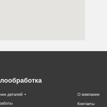
ботка
О компании
Контакты
Вакансии
льности
 персональных данных
ашение