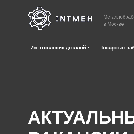
Металлобраб
в Москве
Изготовление деталей
Токарные ра
АКТУАЛЬН
Металлобработ