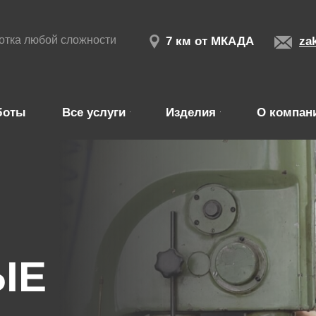
отка любой сложности
7 км от МКАДА
za
боты
Все услуги
Изделия
О компан
ЫЕ
ка любой сложности в