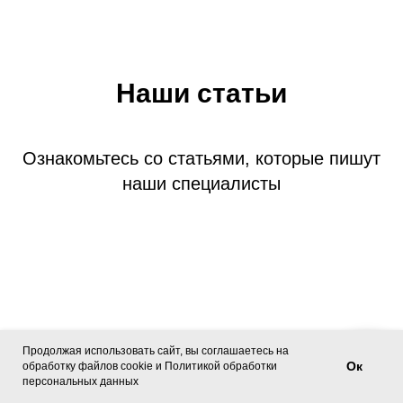
Наши статьи
Ознакомьтесь со статьями, которые пишут
наши специалисты
Продолжая использовать сайт, вы соглашаетесь на
Ок
обработку файлов cookie и Политикой обработки
Напишите нам в Telegram или MAX!
персональных данных
Плюсы и минусы работы с Китаем