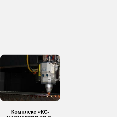
Металлообработка
Изготовление деталей
О компании
Токарные работы
Контакты
Все услуги
Вакансии
Изделия
Политика конфиденциальности
Согласие на обработку персональных
данных
Пользовательское соглашение
ООО "ИНТМЕХ"
ИНН 9 718 163 745
Комплекс «КС-