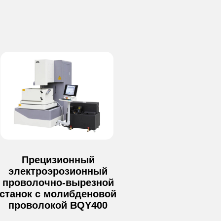
Прецизионный
электроэрозионный
проволочно-вырезной
станок с молибденовой
Металлообработка в Москве и МО
проволокой BQY400
любой сложности