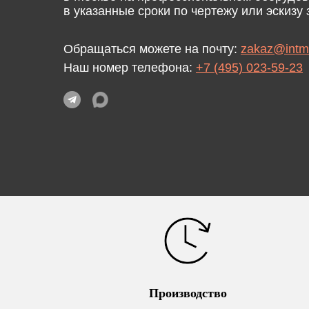
в указанные сроки по чертежу или эскизу 
Москве
Обращаться можете на почту:
zakaz@intm
Наш номер телефона:
+7 (495) 023-59-23
Производство