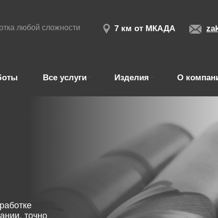
отка любой сложности
7 км от МКАДА
za
боты
Все услуги
Изделия
О компан
работке
ании, точно
ка любой сложности в